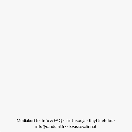
Mediakortti
-
Info & FAQ
-
Tietosuoja
-
Käyttöehdot
-
info@randomi.fi
- -
Evästevalinnat