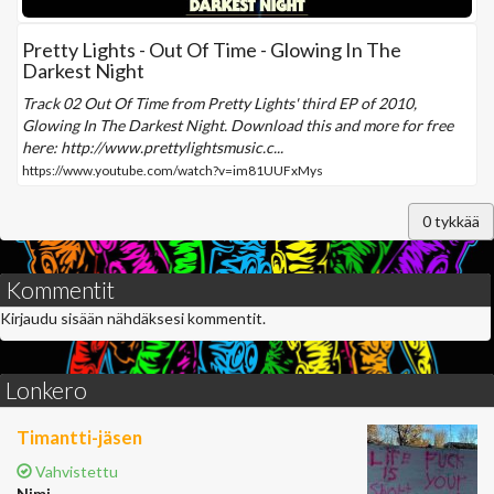
Pretty Lights - Out Of Time - Glowing In The
Darkest Night
Track 02 Out Of Time from Pretty Lights' third EP of 2010,
Glowing In The Darkest Night. Download this and more for free
here: http://www.prettylightsmusic.c...
https://www.youtube.com/watch?v=im81UUFxMys
0
tykkää
Kommentit
Kirjaudu sisään nähdäksesi kommentit.
Lonkero
Timantti-jäsen
Vahvistettu
Nimi