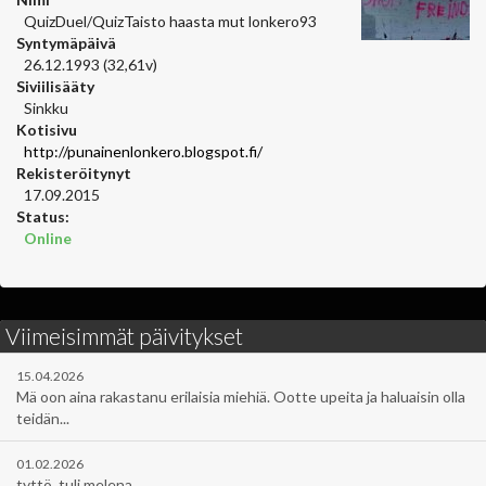
QuizDuel/QuizTaisto haasta mut lonkero93
Syntymäpäivä
26.12.1993 (32,61v)
Siviilisääty
Sinkku
Kotisivu
http://punainenlonkero.blogspot.fi/
Rekisteröitynyt
17.09.2015
Status:
Online
Viimeisimmät päivitykset
15.04.2026
Mä oon aina rakastanu erilaisia miehiä. Ootte upeita ja haluaisin olla
teidän...
01.02.2026
tyttö, tuli melena