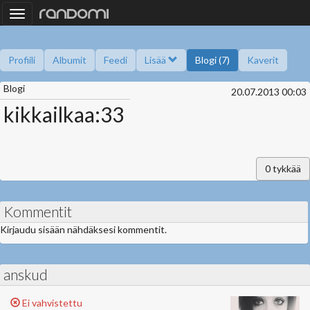
Toggle
navigation
Profiili
Albumit
Feedi
Lisää
Blogi (7)
Kaverit
Blogi
Kysy minulta
Tietoa
Kaverikirja
Gallupit
20.07.2013 00:03
kikkailkaa:33
0
tykkää
Kommentit
Kirjaudu sisään nähdäksesi kommentit.
anskud
Ei vahvistettu