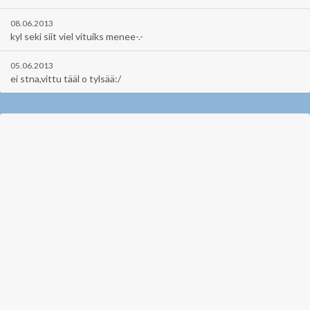
08.06.2013
kyl seki siit viel vituiks menee-.-
05.06.2013
ei stna,vittu tääl o tylsää:/