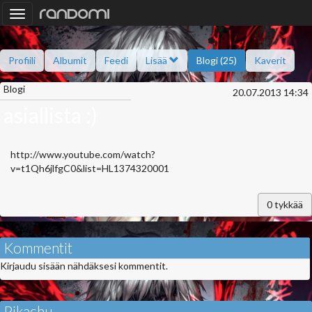
Toggle
navigation
Profiili
Albumit
Feedi
Lisää
Blogi (25)
Kaverit
Blogi
Kysy minulta
Tietoa
Kaverikirja
Gallupit
20.07.2013 14:34
Saavutukset
asiallista :)
http://www.youtube.com/watch?
v=t1Qh6jlfgC0&list=HL1374320001
0
tykkää
Kommentit
Kirjaudu sisään nähdäksesi kommentit.
Pikachu