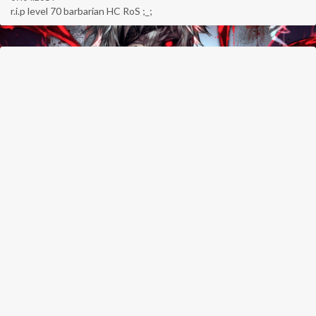
r.i.p level 70 barbarian HC RoS ;_;