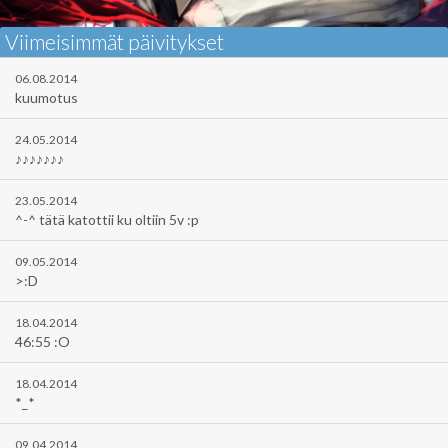
Viimeisimmät päivitykset
06.08.2014
kuumotus
24.05.2014
♪♪♪♪♪♪♪
23.05.2014
^-^ tätä katottii ku oltiin 5v :p
09.05.2014
>:D
18.04.2014
46:55 :O
18.04.2014
*_*
09.04.2014