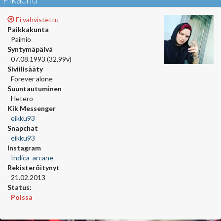
Ei vahvistettu
Paikkakunta
Paimio
Syntymäpäivä
07.08.1993 (32,99v)
Siviilisääty
Forever alone
Suuntautuminen
Hetero
Kik Messenger
eikku93
Snapchat
eikku93
Instagram
Indica_arcane
Rekisteröitynyt
21.02.2013
Status:
Poissa