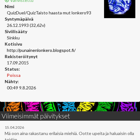
Vahvistettu
Nimi
QuizDuel/QuizTaisto haasta mut lonkero93
Syntymäpäivä
26.12.1993 (32,62v)
Siviilisääty
Sinkku
Kotisivu
http://punainenlonkero.blogspot.fi/
Rekisteröitynyt
17.09.2015
Status:
Poissa
Nähty:
00:49 9.8.2026
Viimeisimmät päivitykset
15.04.2026
Mä oon aina rakastanu erilaisia miehiä. Ootte upeita ja haluaisin olla
teidän...