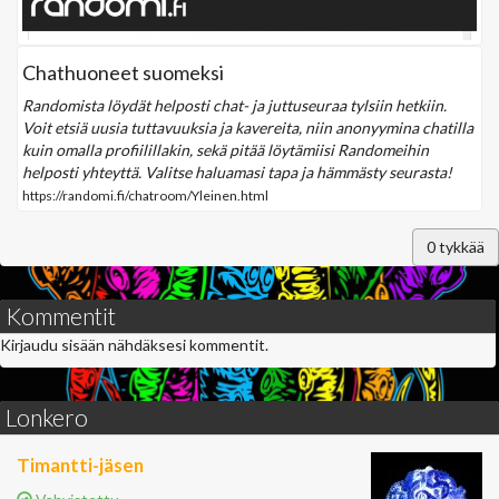
Chathuoneet suomeksi
Randomista löydät helposti chat- ja juttuseuraa tylsiin hetkiin.
Voit etsiä uusia tuttavuuksia ja kavereita, niin anonyymina chatilla
kuin omalla profiilillakin, sekä pitää löytämiisi Randomeihin
helposti yhteyttä. Valitse haluamasi tapa ja hämmästy seurasta!
https://randomi.fi/chatroom/Yleinen.html
0
tykkää
Kommentit
Kirjaudu sisään nähdäksesi kommentit.
Lonkero
Timantti-jäsen