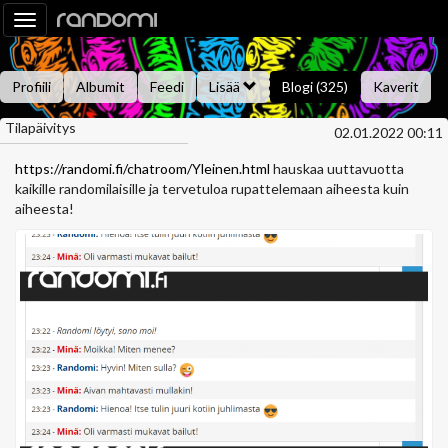
Toggle
navigation
Profiili
Albumit
Feedi
Lisää
Blogi (325)
Kaverit
Tilapäivitys
Kysy minulta
Tietoa
Kaverikirja
Gallupit
02.01.2022 00:11
Saavutukset
https://randomi.fi/chatroom/Yleinen.html
hauskaa uuttavuotta
kaikille randomilaisille ja tervetuloa rupattelemaan aiheesta kuin
aiheesta!