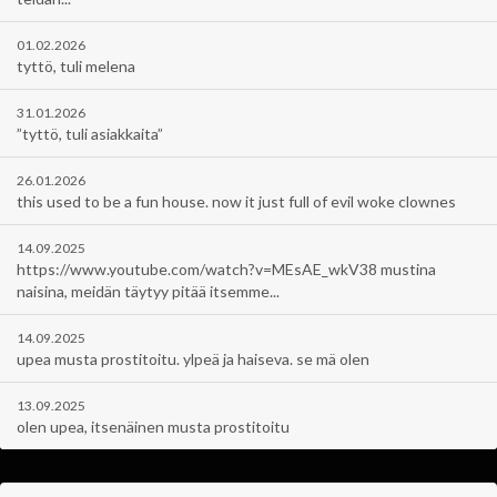
01.02.2026
tyttö, tuli melena
31.01.2026
”tyttö, tuli asiakkaita”
26.01.2026
this used to be a fun house. now it just full of evil woke clownes
14.09.2025
https://www.youtube.com/watch?v=MEsAE_wkV38 mustina
naisina, meidän täytyy pitää itsemme...
14.09.2025
upea musta prostitoitu. ylpeä ja haiseva. se mä olen
13.09.2025
olen upea, itsenäinen musta prostitoitu