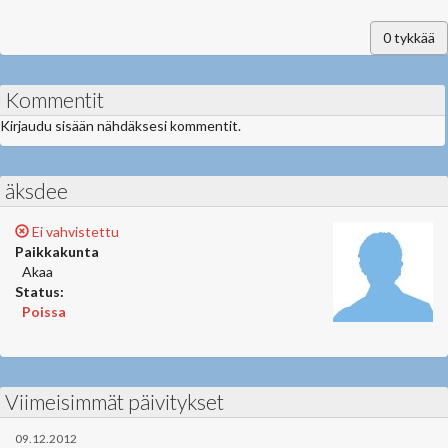
0
tykkää
Kommentit
Kirjaudu sisään nähdäksesi kommentit.
äksdee
Ei vahvistettu
Paikkakunta
Akaa
Status:
Poissa
Viimeisimmät päivitykset
09.12.2012