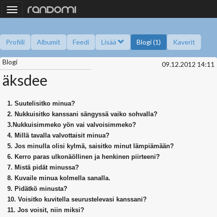
Toggle
navigation
Profiili
Albumit
Feedi
Lisää
Blogi (1)
Kaverit
Blogi
Kysy minulta
Tietoa
Kaverikirja
Gallupit
09.12.2012 14:11
Saavutukset
äksdee
1. Suutelisitko minua?
2. Nukkuisitko kanssani sängyssä vaiko sohvalla?
3
.Nukkuisimmeko yön vai valvoisimmeko?
4
. Millä tavalla valvottaisit minua?
5
. Jos minulla olisi kylmä, saisitko minut lämpiämään?
6
. Kerro paras ulkonäöllinen ja henkinen piirteeni?
7
. Mistä pidät minussa?
8
. Kuvaile minua kolmella sanalla.
9
. Pidätkö minusta?
1
0
. Voisitko kuvitella seurustelevasi kanssani?
1
1
. Jos voisit, niin miksi?