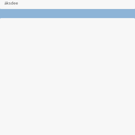
äksdee