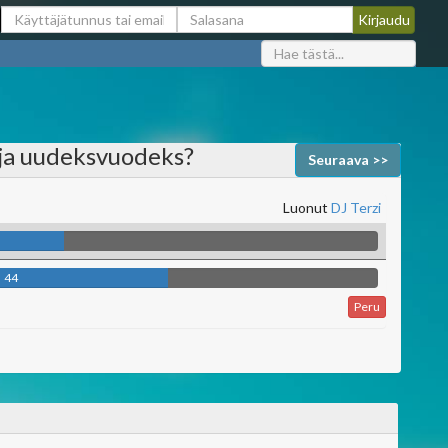
eja uudeksvuodeks?
Seuraava >>
Luonut
DJ Terzi
44
Peru