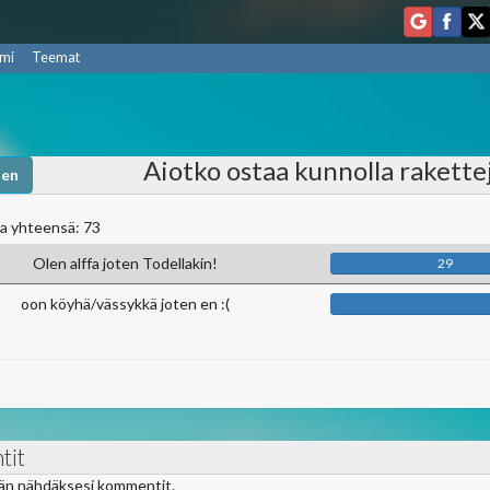
mi
Teemat
Aiotko ostaa kunnolla rakett
nen
a yhteensä: 73
Olen alffa joten Todellakin!
29
oon köyhä/vässykkä joten en :(
tit
ään nähdäksesi kommentit.