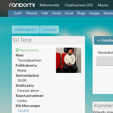
Rekisteröidy
Chat
huoneet (55)
Muuta
Deitti
Yhteisöt
Halit
Viestit
Kuvat
Blogit
Kauppa
Rando
Kaikki gallupit
Luo uusi
DJ Terzi
<< Edelli
Vahvistettu
Vastauksi
Nimi
Terzi piiparinen
Paikkakunta
Nokia
Syntymäpäivä
30.09.
Siviilisääty
Forever alone
Suuntautuminen
Lesbo
Kommen
Kik Messenger
Terzi91
Kirjaudu sis