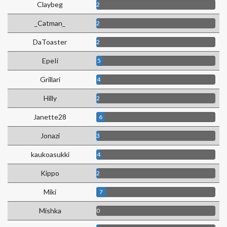
Claybeg
2
_Catman_
2
DaToaster
2
EpeIi
5
Grillari
4
Hilly
2
Janette28
6
Jonazi
3
kaukoasukki
4
Kippo
2
Miki
7
Mishka
0