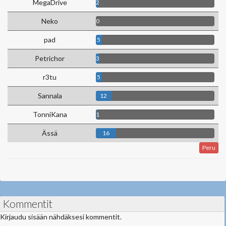
MegaDrive
2
Neko
0
pad
5
Petrichor
3
r3tu
5
Sannala
12
TonniKana
1
Ässä
16
Peru
Kommentit
Kirjaudu sisään nähdäksesi kommentit.