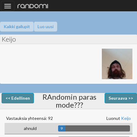
Toggle
navigation
Kaikki gallupit
Luo uusi
Keijo
RAndomin paras
<< Edellinen
Seuraava >>
mode???
Vastauksia yhteensä: 92
Luonut
Keijo
ahnuld
9