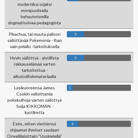
moderniksi orjaksi
monipuolisella
behaviorismilla
dogmatisoivaa pedagogiota
Pikachua, tai muuta palloon
3
säilöttävää Pokemonia - ihan
vain pelailu -tarkoituksella
Hyvin säilöttyä - aistillista
3
rakkauselämää varten
tarkoitettua -
aikuisviihdemateriaalia
Lasikuoreensa James
1
Cookin valloittamia
pokekulhoja varten säilöttyä
Soija KIKKOMAN -
kastiketta
Esim., miten viettiensä
2
ohjaamat ihmiset saadaan
Orwellilaisittain:”Uuskielellä”