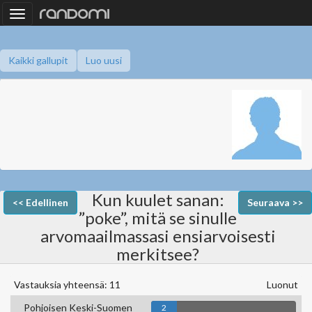
Toggle
navigation
Kaikki gallupit
Luo uusi
Kun kuulet sanan:
<< Edellinen
Seuraava >>
”poke”, mitä se sinulle
arvomaailmassasi ensiarvoisesti
merkitsee?
Vastauksia yhteensä: 11
Luonut
Pohjoisen Keski-Suomen
2