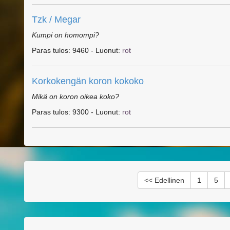
Tzk / Megar
Kumpi on homompi?
Paras tulos: 9460 - Luonut:
r
o
t
Korkokengän koron kokoko
Mikä on koron oikea koko?
Paras tulos: 9300 - Luonut:
r
o
t
<< Edellinen
1
5