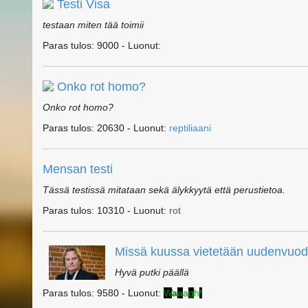
Testi Visa
testaan miten tää toimii
Paras tulos: 9000 - Luonut:
Onko rot homo?
Onko rot homo?
Paras tulos: 20630 - Luonut:
reptiliaani
Mensan testi
Tässä testissä mitataan sekä älykkyytä että perustietoa.
Paras tulos: 10310 - Luonut:
r
o
t
Missä kuussa vietetään uudenvuod
Hyvä putki päällä
Paras tulos: 9580 - Luonut:
W
a
a
a
g
h
!