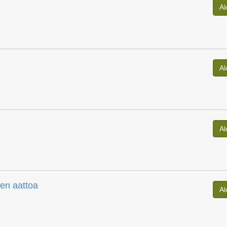
Al
Al
Al
en aattoa
Al