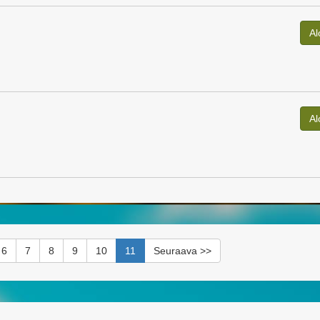
Al
Al
6
7
8
9
10
11
Seuraava >>