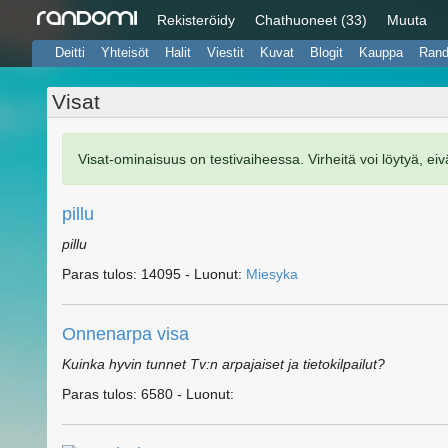
Rekisteröidy
Chat
huoneet (33)
Muuta
Deitti
Yhteisöt
Halit
Viestit
Kuvat
Blogit
Kauppa
Ran
Visat
Visat-ominaisuus on testivaiheessa. Virheitä voi löytyä, eiv
pillu
pillu
Paras tulos: 14095 - Luonut:
Miesyka
Onnenarpa visa
Kuinka hyvin tunnet Tv:n arpajaiset ja tietokilpailut?
Paras tulos: 6580 - Luonut: