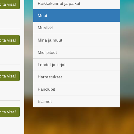
Paikkakunnat ja paikat
oita visa!
Muut
Musiikki
oita visa!
Minä ja muut
Mielipiteet
Lehdet ja kirjat
oita visa!
Harrastukset
Fanclubit
Eläimet
oita visa!