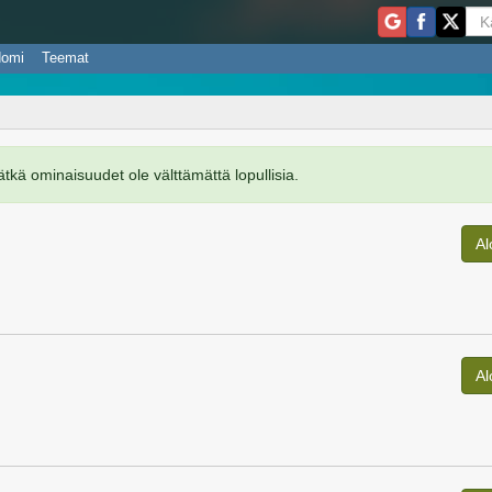
domi
Teemat
ätkä ominaisuudet ole välttämättä lopullisia.
Al
Al