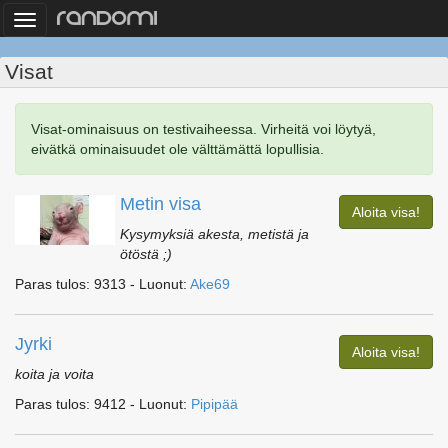
Toggle
navigation
Visat
Visat-ominaisuus on testivaiheessa. Virheitä voi löytyä,
eivätkä ominaisuudet ole välttämättä lopullisia.
Metin visa
Aloita visa!
Kysymyksiä akesta, metistä ja
ötöstä ;)
Paras tulos: 9313 - Luonut:
Ake69
Jyrki
Aloita visa!
koita ja voita
Paras tulos: 9412 - Luonut:
Pipipää