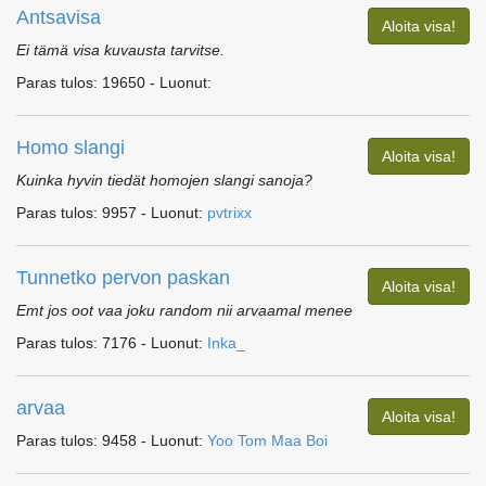
Antsavisa
Aloita visa!
Ei tämä visa kuvausta tarvitse.
Paras tulos: 19650 - Luonut:
Homo slangi
Aloita visa!
Kuinka hyvin tiedät homojen slangi sanoja?
Paras tulos: 9957 - Luonut:
pvtrixx
Tunnetko pervon paskan
Aloita visa!
Emt jos oot vaa joku random nii arvaamal menee
Paras tulos: 7176 - Luonut:
Inka_
arvaa
Aloita visa!
Paras tulos: 9458 - Luonut:
Yoo Tom Maa Boi