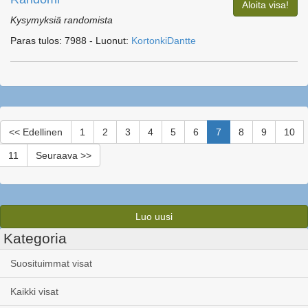
Aloita visa!
Kysymyksiä randomista
Paras tulos: 7988 - Luonut:
KortonkiDantte
<< Edellinen
1
2
3
4
5
6
7
8
9
10
11
Seuraava >>
Luo uusi
Kategoria
Suosituimmat visat
Kaikki visat