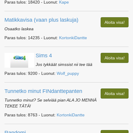
Paras tulos: 18420 - Luonut:
Kape
Matikkavisa (vaan plus laskuja)
Aloita visa!
Osaatko laskea
Paras tulos: 14235 - Luonut:
KortonkiDantte
Sims 4
Aloita visa!
Jos tykkäät simssist nii tee tää
Paras tulos: 9200 - Luonut:
Wolf_puppy
Tunnetko minut FINdanttepanten
Aloita visa!
Tunnetko minut? Se selviää pian ALA JO MENNÄ
TEKEE TÄTÄ!
Paras tulos: 8763 - Luonut:
KortonkiDantte
Randomi