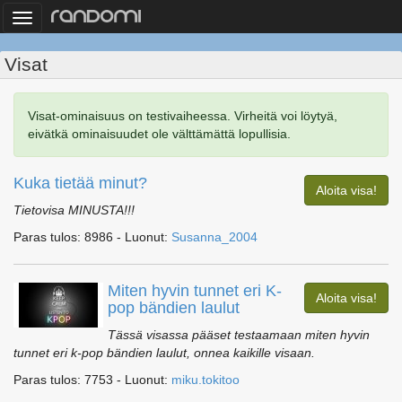
Toggle
navigation
Visat
Visat-ominaisuus on testivaiheessa. Virheitä voi löytyä,
eivätkä ominaisuudet ole välttämättä lopullisia.
Kuka tietää minut?
Aloita visa!
Tietovisa MINUSTA!!!
Paras tulos: 8986 - Luonut:
Susanna_2004
Miten hyvin tunnet eri K-
Aloita visa!
pop bändien laulut
Tässä visassa pääset testaamaan miten hyvin
tunnet eri k-pop bändien laulut, onnea kaikille visaan.
Paras tulos: 7753 - Luonut:
miku.tokitoo