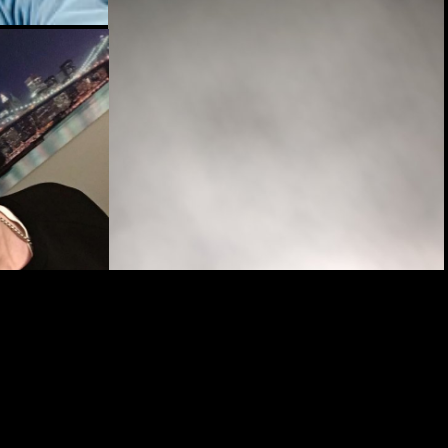
lojukko - 21,88