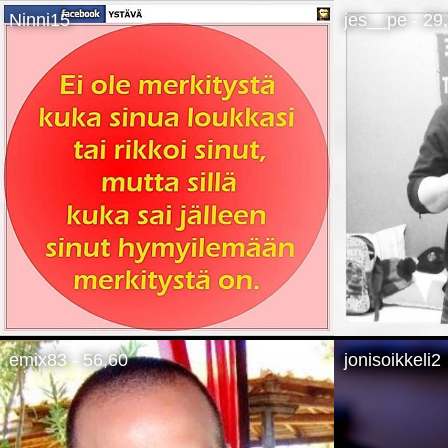
Ninni15
jes__pe - 29
emix83 - 56,60
jonisoikkeli2