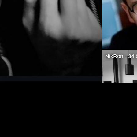
NikRon - 34,
JokuPOIKA! - 18,37