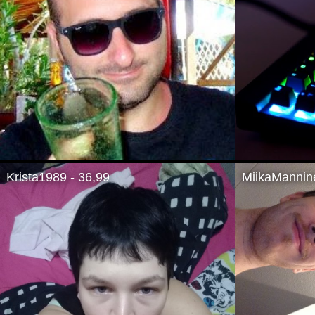
Krista1989 - 36,99
MiikaMannin