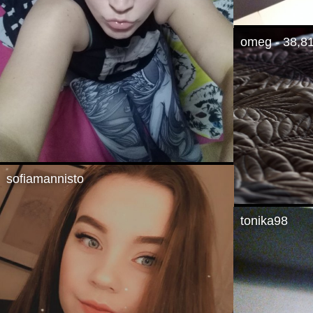
omeg - 38,8
sofiamannisto
tonika98