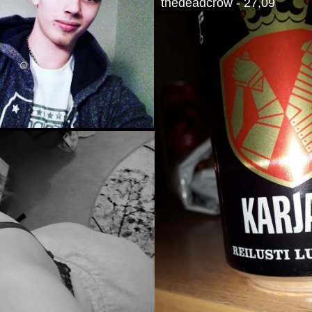
thedeadcrow - 27,09