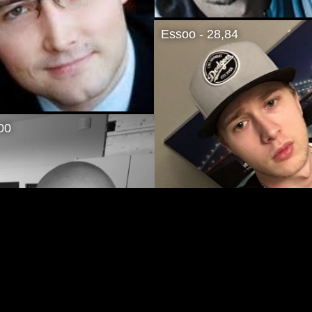
Essoo - 28,84
00
P19lpr - 25,75