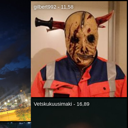
gilbert992 - 11,58
Vetskukuusimaki - 16,89