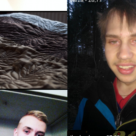
Jarza - 28,77
1