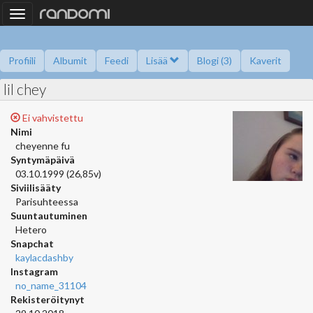
Toggle
navigation
Profiili
Albumit
Feedi
Lisää
Blogi (3)
Kaverit
lil chey
Kysy minulta
Tietoa
Kaverikirja
Gallupit
Saavutukset
Ei vahvistettu
Nimi
cheyenne fu
Syntymäpäivä
03.10.1999 (26,85v)
Siviilisääty
Parisuhteessa
Suuntautuminen
Hetero
Snapchat
kaylacdashby
Instagram
no_name_31104
Rekisteröitynyt