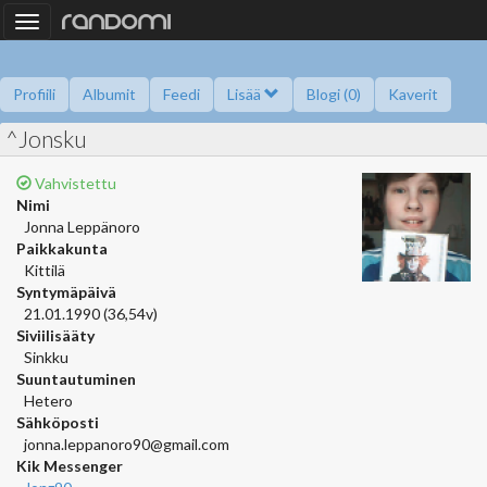
Toggle
navigation
Profiili
Albumit
Feedi
Lisää
Blogi (0)
Kaverit
^Jonsku
Kysy minulta
Tietoa
Kaverikirja
Gallupit
Saavutukset
Vahvistettu
Nimi
Jonna Leppänoro
Paikkakunta
Kittilä
Syntymäpäivä
21.01.1990 (36,54v)
Siviilisääty
Sinkku
Suuntautuminen
Hetero
Sähköposti
jonna.leppanoro90@gmail.com
Kik Messenger