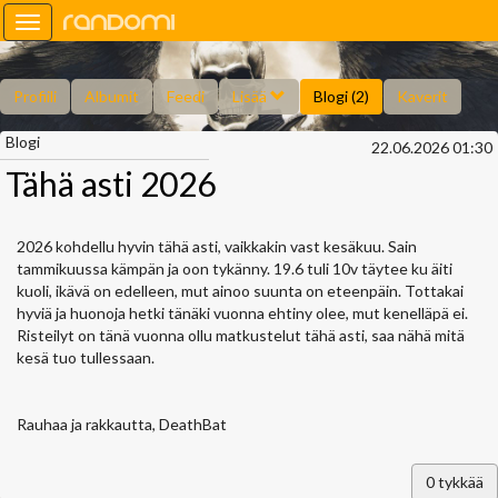
Toggle
navigation
Profiili
Albumit
Feedi
Lisää
Blogi (2)
Kaverit
Blogi
Kysy minulta
Tietoa
Kaverikirja
Gallupit
22.06.2026 01:30
Tähä asti 2026
2026 kohdellu hyvin tähä asti, vaikkakin vast kesäkuu. Sain
tammikuussa kämpän ja oon tykänny. 19.6 tuli 10v täytee ku äiti
kuoli, ikävä on edelleen, mut ainoo suunta on eteenpäin. Tottakai
hyviä ja huonoja hetki tänäki vuonna ehtiny olee, mut kenelläpä ei.
Risteilyt on tänä vuonna ollu matkustelut tähä asti, saa nähä mitä
kesä tuo tullessaan.
Rauhaa ja rakkautta, DeathBat
0
tykkää