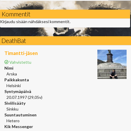
Kommentit
Kirjaudu sisään nähdäksesi kommentit.
DeathBat
Timantti-jäsen
Vahvistettu
Nimi
Arska
Paikkakunta
Helsinki
Syntymäpäivä
20.07.1997 (29,05v)
Siviilisääty
Sinkku
Suuntautuminen
Hetero
Kik Messenger