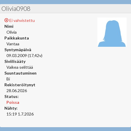
Olivia0908
Ei vahvistettu
Nimi
Olivia
Paikkakunta
Vantaa
Syntymäpäivä
09.03.2009 (17,42v)
Siviilisääty
Vaikea selittää
Suuntautuminen
Bi
Rekisteröitynyt
28.06.2026
Status:
Poissa
Nähty:
15:19 1.7.2026