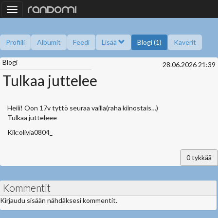
Toggle
navigation
Profiili
Albumit
Feedi
Lisää
Blogi (1)
Kaverit
Blogi
Kysy minulta
Tietoa
Kaverikirja
Gallupit
28.06.2026 21:39
Saavutukset
Tulkaa juttelee
Heiii! Oon 17v tyttö seuraa vailla(raha kiinostais…)
Tulkaa jutteleee
Kik:olivia0804_
0
tykkää
Kommentit
Kirjaudu sisään nähdäksesi kommentit.