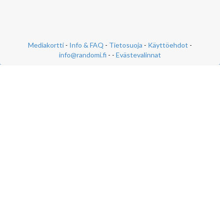
Mediakortti
-
Info & FAQ
-
Tietosuoja
-
Käyttöehdot
-
info@randomi.fi
- -
Evästevalinnat