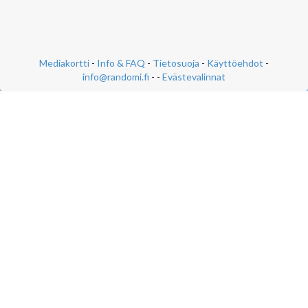
Mediakortti
-
Info & FAQ
-
Tietosuoja
-
Käyttöehdot
-
info@randomi.fi
- -
Evästevalinnat