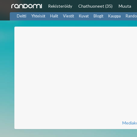
Rekisteröidy
Chat
huoneet (35)
Muuta
Deitti
Yhteisöt
Halit
Viestit
Kuvat
Blogit
Kauppa
Rando
Mediako