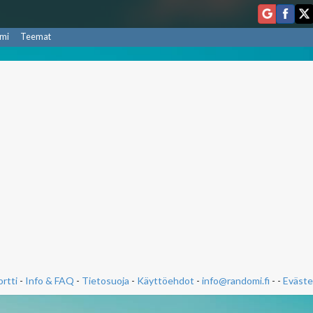
mi
Teemat
rtti
-
Info & FAQ
-
Tietosuoja
-
Käyttöehdot
-
info@randomi.fi
- -
Eväste