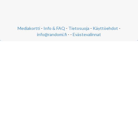
Mediakortti
-
Info & FAQ
-
Tietosuoja
-
Käyttöehdot
-
info@randomi.fi
- -
Evästevalinnat