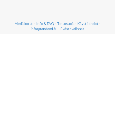
Mediakortti
-
Info & FAQ
-
Tietosuoja
-
Käyttöehdot
-
info@randomi.fi
- -
Evästevalinnat