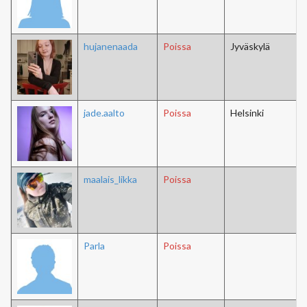
hujanenaada
Poissa
Jyväskylä
jade.aalto
Poissa
Helsinki
maalais_likka
Poissa
Parla
Poissa