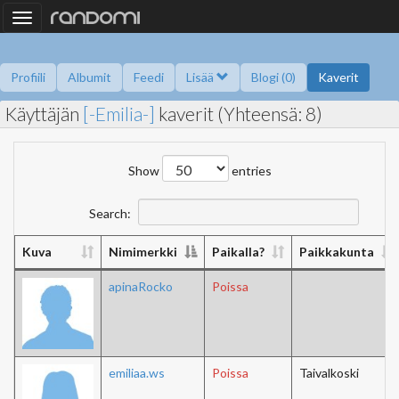
Toggle
navigation
Profiili
Albumit
Feedi
Lisää
Blogi (0)
Kaverit
Käyttäjän
[-Emilia-]
kaverit (Yhteensä: 8)
Kysy minulta
Tietoa
Kaverikirja
Gallupit
Saavutukset
Show
entries
Search:
Kuva
Nimimerkki
Paikalla?
Paikkakunta
apinaRocko
Poissa
emiliaa.ws
Poissa
Taivalkoski