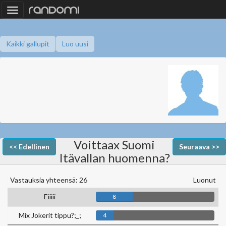
Toggle
navigation
Kaikki gallupit
Luo uusi
Voittaax Suomi
<< Edellinen
Seuraava >>
Itävallan huomenna?
Vastauksia yhteensä: 26
Luonut
Eiiiii
8
Mix Jokerit tippu?;_;
4