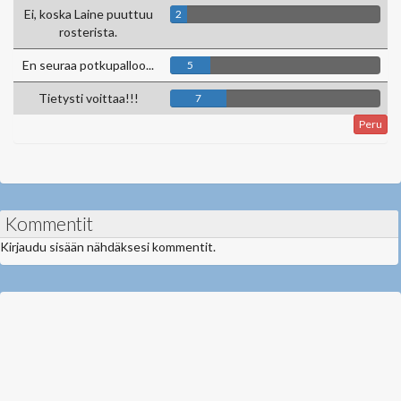
Ei, koska Laine puuttuu
2
rosterista.
En seuraa potkupalloo...
5
Tietysti voittaa!!!
7
Peru
Kommentit
Kirjaudu sisään nähdäksesi kommentit.