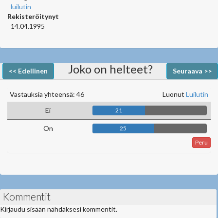
luilutin
Rekisteröitynyt
14.04.1995
Joko on helteet?
<< Edellinen
Seuraava >>
Vastauksia yhteensä: 46
Luonut
Luilutin
Ei
21
On
25
Peru
Kommentit
Kirjaudu sisään nähdäksesi kommentit.