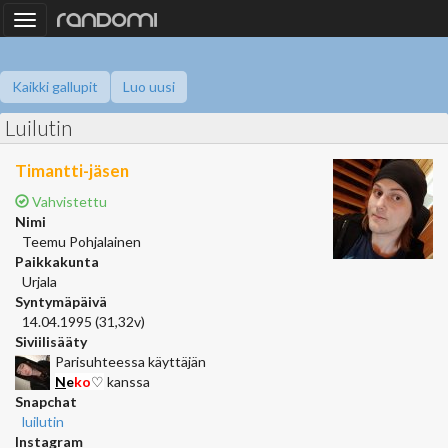
Toggle
navigation
Kaikki gallupit
Luo uusi
Luilutin
Timantti-jäsen
Vahvistettu
Nimi
Teemu Pohjalainen
Paikkakunta
Urjala
Syntymäpäivä
14.04.1995 (31,32v)
Siviilisääty
Parisuhteessa käyttäjän
N
e
k
o
♡
kanssa
Snapchat
luilutin
Instagram