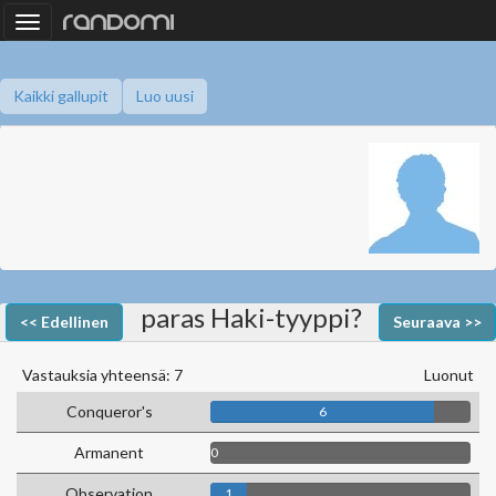
Toggle
navigation
Kaikki gallupit
Luo uusi
paras Haki-tyyppi?
<< Edellinen
Seuraava >>
Vastauksia yhteensä: 7
Luonut
Conqueror's
6
Armanent
0
Observation
1