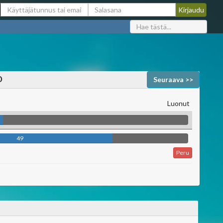
o
Seuraava >>
Luonut
49
Peru