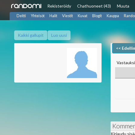
Rekisteröidy
Chat
huoneet (43)
Muuta
Deitti
Yhteisöt
Halit
Viestit
Kuvat
Blogit
Kauppa
Rando
Kaikki gallupit
Luo uusi
<< Edelli
Vastauksi
Kommen
Kirjaudu sis