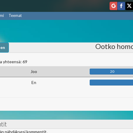
mi
Teemat
Ootko hom
nen
a yhteensä: 69
Joo
20
En
tit
ään nähdäksesi kommentit.