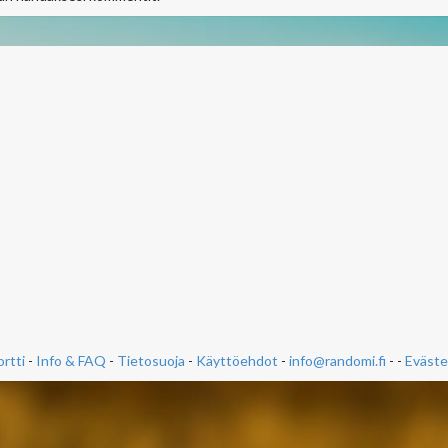
rtti
-
Info & FAQ
-
Tietosuoja
-
Käyttöehdot
-
info@randomi.fi
- -
Eväste