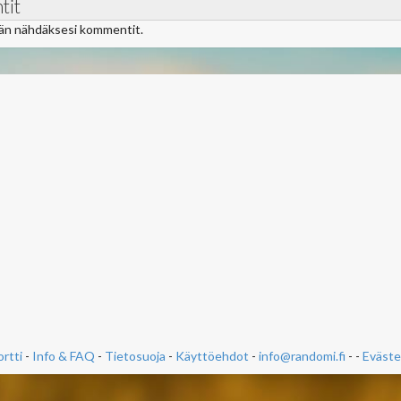
tit
ään nähdäksesi kommentit.
rtti
-
Info & FAQ
-
Tietosuoja
-
Käyttöehdot
-
info@randomi.fi
- -
Eväste