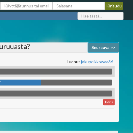
uruuasta?
Seuraava >>
Luonut
jokupeikkowaa36
7
Peru