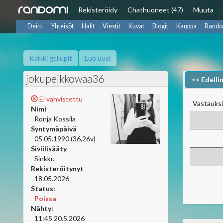
Rekisteröidy
Chat
huoneet (47)
Muuta
Deitti
Yhteisöt
Halit
Viestit
Kuvat
Blogit
Kauppa
Rando
Kaikki gallupit
Luo uusi
jokupeikkowaa36
<< Edelli
Ei vahvistettu
Vastauksi
Nimi
Ronja Kossila
Syntymäpäivä
05.05.1990 (36,26v)
Siviilisääty
Sinkku
Rekisteröitynyt
18.05.2026
Status:
Poissa
Nähty:
11:45 20.5.2026