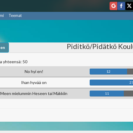
mi
Teemat
Piditkö/Pidätkö Koul
nen
a yhteensä: 50
No hyi en!
12
Ihan hyvää on
2
Meen mielummin Heseen tai Mäkkiin
11