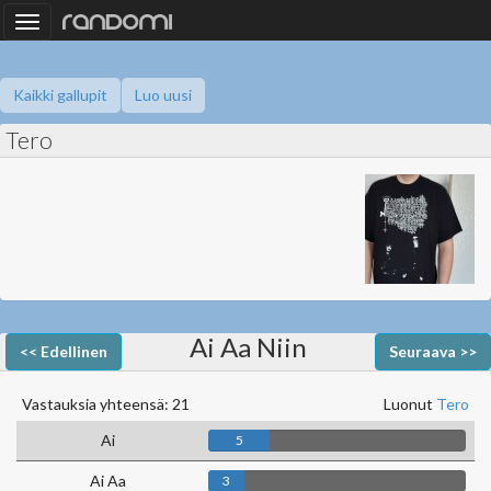
Toggle
navigation
Kaikki gallupit
Luo uusi
Tero
Ai Aa Niin
<< Edellinen
Seuraava >>
Vastauksia yhteensä: 21
Luonut
Tero
Ai
5
Ai Aa
3