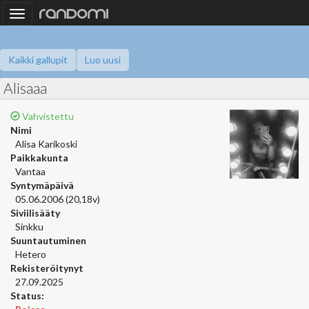
Toggle
navigation
Kaikki gallupit
Luo uusi
Alisaaa
Vahvistettu
Nimi
Alisa Karikoski
Paikkakunta
Vantaa
Syntymäpäivä
05.06.2006 (20,18v)
Siviilisääty
Sinkku
Suuntautuminen
Hetero
Rekisteröitynyt
27.09.2025
Status: