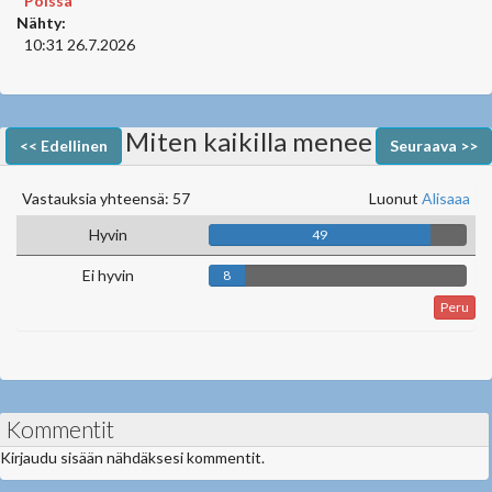
Poissa
Nähty:
10:31 26.7.2026
Miten kaikilla menee
<< Edellinen
Seuraava >>
Vastauksia yhteensä: 57
Luonut
Alisaaa
Hyvin
49
Ei hyvin
8
Peru
Kommentit
Kirjaudu sisään nähdäksesi kommentit.