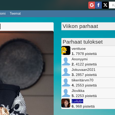
domi
Teemat
l
Viikon parhaat
Parhaat tulokset
venttuoe
1.
7978 pistettä
Anonyymi
2.
4122 pistettä
Jokuvaan2021
3.
2857 pistettä
tiikeritärvm70
4.
2553 pistettä
Jlovikka
5.
2253 pistettä
L
u
i
l
u
t
i
n
6.
968 pistettä