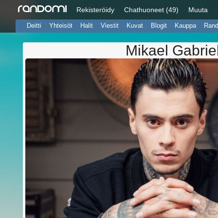
Rekisteröidy
Chat
huoneet (49)
Muuta
Deitti
Yhteisöt
Halit
Viestit
Kuvat
Blogit
Kauppa
Ran
Mikael Gabrie