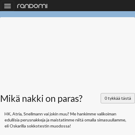
Toggle
navigation
Mikä nakki on paras?
0
tykkää tästä
HK, Atria, Snellmann vai jokin muu? Me hankimme valikoiman
edullisia perusnakkeja ja maistatimme niitä omalla simasuullamme,
eli Oskarilla sokkotestin muodossa!