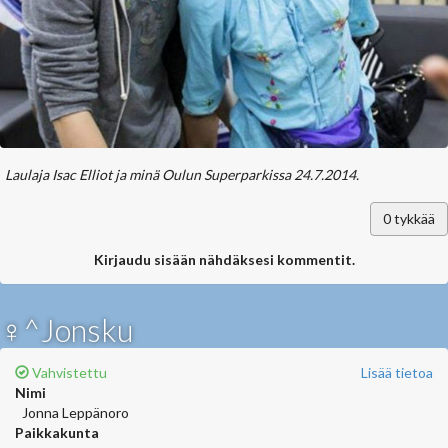
Laulaja Isac Elliot ja minä Oulun Superparkissa 24.7.2014.
0
tykkää
Kirjaudu sisään nähdäksesi kommentit.
♀^Jonsku
Vahvistettu
Lisää tietoa
Nimi
Jonna Leppänoro
Paikkakunta