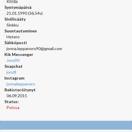
Kittilä
Syntymäpäivä
21.01.1990 (36,54v)
Siviilisääty
Sinkku
Suuntautuminen
Hetero
Sähköposti
jonna.leppanoro90@gmail.com
Kik Messenger
Jonz90
Snapchat
jonz8
Instagram
jonnaleppanoro
Rekisteröitynyt
06.09.2015
Status:
Poissa