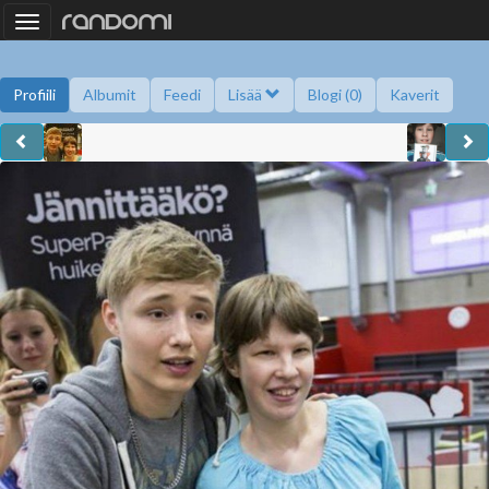
Toggle
navigation
Profiili
Albumit
Feedi
Lisää
Blogi (0)
Kaverit
Kysy minulta
Tietoa
Kaverikirja
Gallupit
Saavutukset