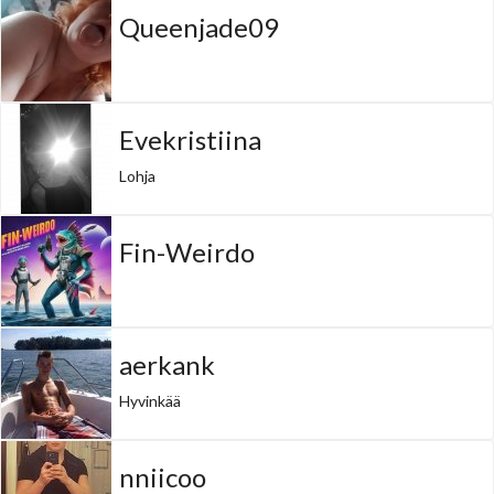
Queenjade09
Evekristiina
Lohja
Fin-Weirdo
aerkank
Hyvinkää
nniicoo