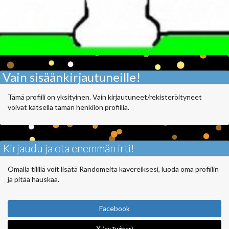
Vain sisäänkirjautuneille!
Tämä profiili on yksityinen. Vain kirjautuneet/rekisteröityneet
voivat katsella tämän henkilön profiilia.
Kirjaudu ja ota enemmän irti!
Omalla tilillä voit lisätä Randomeita kavereiksesi, luoda oma profiilin
ja pitää hauskaa.
Facebook
X
(ex Twitter)