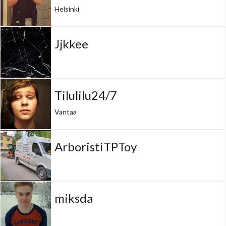
Helsinki
Jjkkee
Tilulilu24/7
Vantaa
ArboristiTPToy
miksda