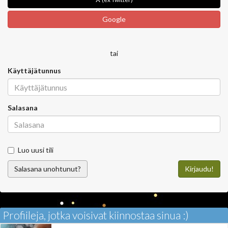
Google
tai
Käyttäjätunnus
Salasana
Luo uusi tili
Salasana unohtunut?
Kirjaudu!
Profiileja, jotka voisivat kiinnostaa sinua :)