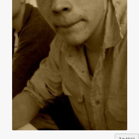
3
tykkää