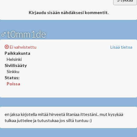
Kirjaudu sisään nähdäksesi kommentit.
♂t0mm1de
Ei vahvistettu
Lisää tietoa
Paikkakunta
Helsinki
Siviilisääty
Sinkku
Status:
Poissa
en jaksa kirjotella mitää hirveetä litaniaa ittestäni.. mut kysykää
tulkaa juttelee ja tutustukaa jos siltä tuntuu :)