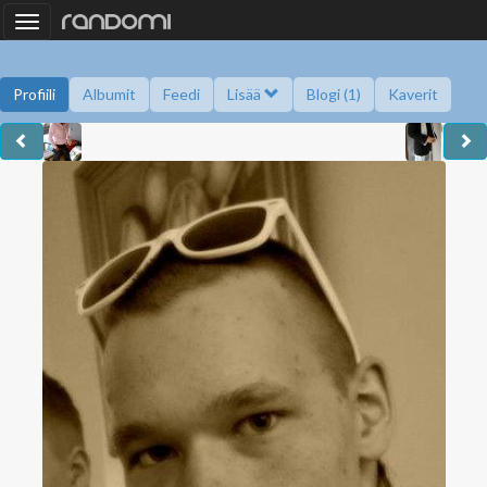
Toggle
navigation
Profiili
Albumit
Feedi
Lisää
Blogi (1)
Kaverit
Kysy minulta
Tietoa
Kaverikirja
Gallupit
Saavutukset