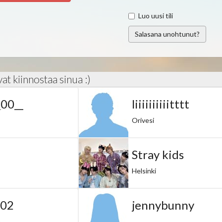
Luo uusi tili
Salasana unohtunut?
ivat kiinnostaa sinua :)
_00__
liiiiiiiiiitttt
Orivesi
Stray kids
Helsinki
002
jennybunny
a