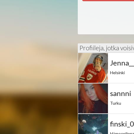
Profiileja, jotka vois
Jenna_
Helsinki
sannni
Turku
finski_
Hämeenlinn