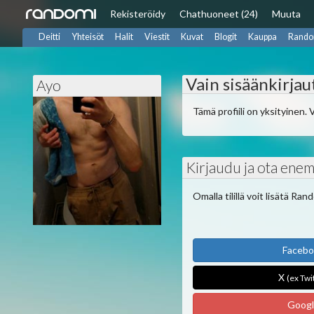
Rekisteröidy
Chat
huoneet (24)
Muuta
Deitti
Yhteisöt
Halit
Viestit
Kuvat
Blogit
Kauppa
Rando
Vain sisäänkirjau
Ayo
Tämä profiili on yksityinen. 
Kirjaudu ja ota enem
Omalla tilillä voit lisätä Ra
Faceb
X
(ex Twi
Goog