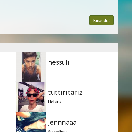
Kirjaudu!
hessuli
tuttiritariz
Helsinki
jennnaaa
Savonlinna