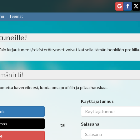
mi
Teemat
tuneille!
Vain kirjautuneet/rekisteröityneet voivat katsella tämän henkilön profiilia
män irti!
ndomeita kavereiksesi, luoda oma profiilin ja pitää hauskaa.
Käyttäjätunnus
ook
Salasana
tter)
tai
le