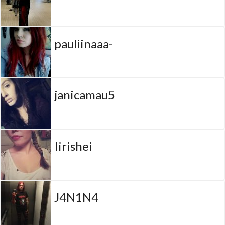
pauliinaaa-
janicamau5
Iirishei
J4N1N4