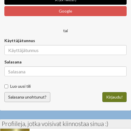
Google
tai
Käyttäjätunnus
Salasana
Luo uusi tili
Salasana unohtunut?
Kirjaudu!
Profiileja, jotka voisivat kiinnostaa sinua :)