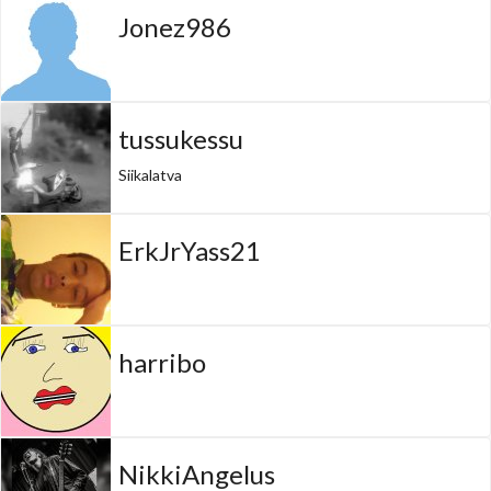
Jonez986
tussukessu
Siikalatva
ErkJrYass21
harribo
NikkiAngelus