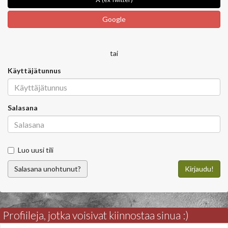
Google
tai
Käyttäjätunnus
Salasana
Luo uusi tili
Salasana unohtunut?
Kirjaudu!
Profiileja, jotka voisivat kiinnostaa sinua :)