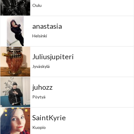
Oulu
anastasia
Helsinki
Juliusjupiteri
Jyväskylä
juhozz
Pöytyä
SaintKyrie
Kuopio