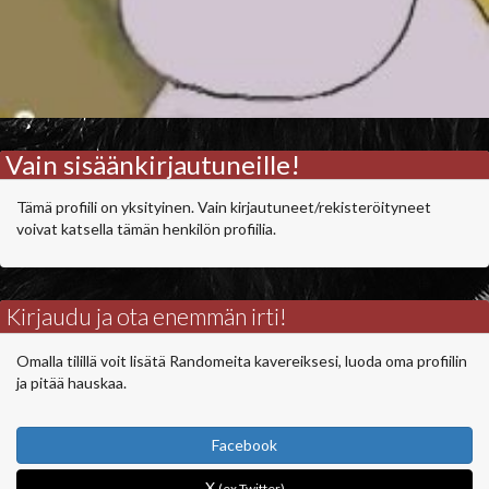
Vain sisäänkirjautuneille!
Tämä profiili on yksityinen. Vain kirjautuneet/rekisteröityneet
voivat katsella tämän henkilön profiilia.
Kirjaudu ja ota enemmän irti!
Omalla tilillä voit lisätä Randomeita kavereiksesi, luoda oma profiilin
ja pitää hauskaa.
Facebook
X
(ex Twitter)