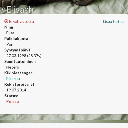
♀Elisaah
Ei vahvistettu
Lisää tietoa
Nimi
Elisa
Paikkakunta
Pori
Syntymäpäivä
27.03.1998 (28,37v)
Suuntautuminen
Hetero
Kik Messenger
Ellumau
Rekisteröitynyt
19.07.2014
Status:
Poissa