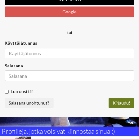
Google
tai
Käyttäjätunnus
Salasana
Luo uusi tili
Salasana unohtunut?
Kirjaudu!
Profiileja, jotka voisivat kiinnostaa sinua :)