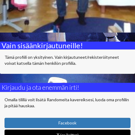
Vain sisäänkirjautuneille!
Tämä profiili on yksityinen. Vain kirjautuneet/rekisteröityneet
voivat katsella tämän henkilön profiilia.
Kirjaudu ja ota enemmän irti!
Omalla tilillä voit lisätä Randomeita kavereiksesi, luoda oma profiilin
ja pitää hauskaa.
Facebook
X
(ex Twitter)