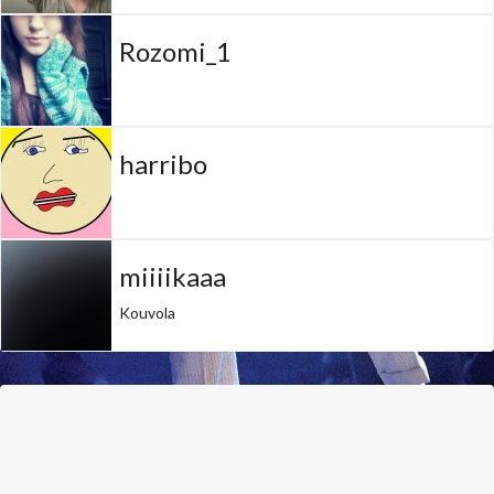
Rozomi_1
harribo
miiiikaaa
Kouvola