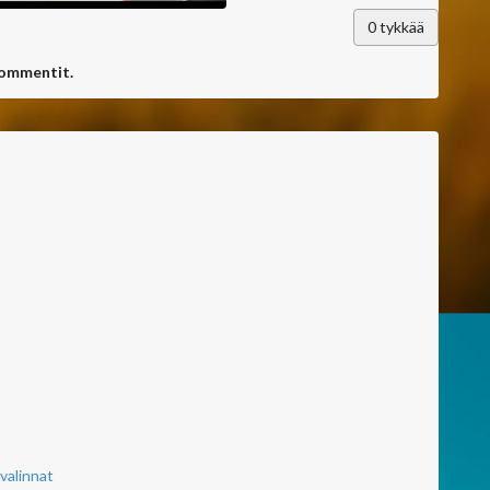
0
tykkää
kommentit.
valinnat