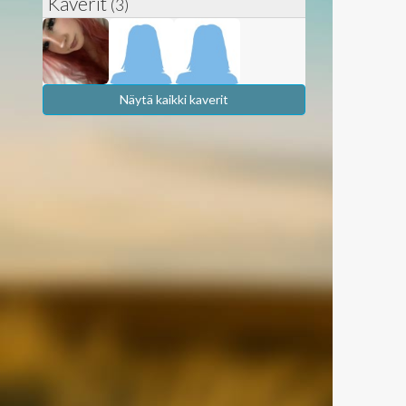
Kaverit
(3)
Näytä kaikki kaverit