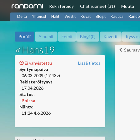
Rekisteröidy
Chat
huoneet (31)
Muuta
Deitti
Yhteisöt
Halit
Viestit
Kuvat
Blogit
Kauppa
Rando
Profiili
Albumit
Feedi
Blogi (0)
Kaverit
Kysy m
♂Hans19
Seuraav
Ei vahvistettu
Lisää tietoa
Syntymäpäivä
06.03.2009 (17,43v)
Rekisteröitynyt
17.04.2026
Status:
Poissa
Nähty:
11:24 4.6.2026