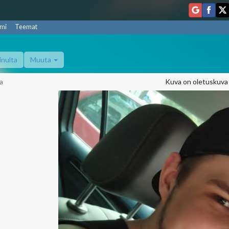
mi
Teemat
inulta
Muuta
a
Kuva on oletuskuva