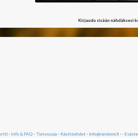
Kirjaudu sisään nähdäksesi 
rtti
-
Info & FAQ
-
Tietosuoja
-
Käyttöehdot
-
info@randomi.fi
- -
Eväste