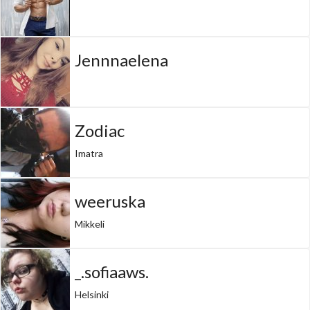
Jennnaelena
Zodiac
Imatra
weeruska
Mikkeli
_.sofiaaws.
Helsinki