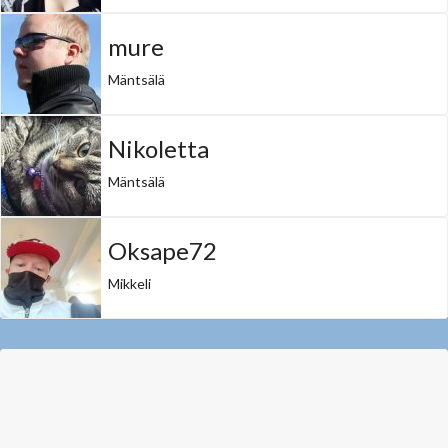
mure
Mäntsälä
Nikoletta
Mäntsälä
Oksape72
Mikkeli