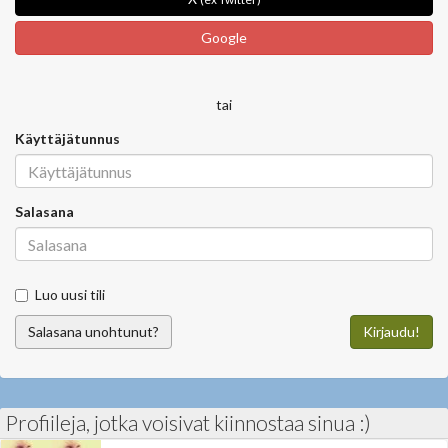
Google
tai
Käyttäjätunnus
Salasana
Luo uusi tili
Salasana unohtunut?
Kirjaudu!
Profiileja, jotka voisivat kiinnostaa sinua :)