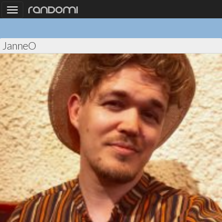
Toggle
navigation
JanneO