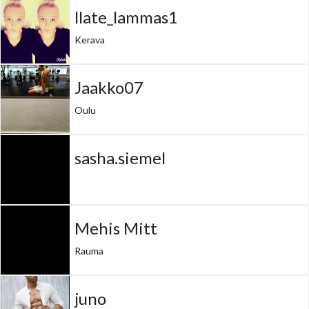
llate_lammas1
Kerava
Jaakko07
Oulu
sasha.siemel
Mehis Mitt
Rauma
juno