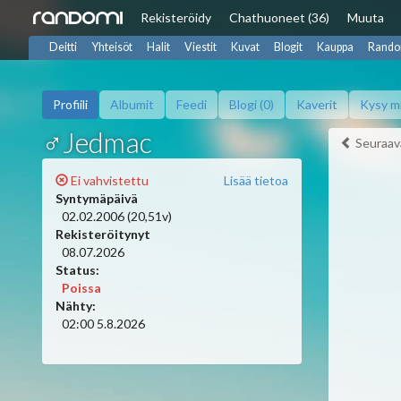
Rekisteröidy
Chat
huoneet (36)
Muuta
Deitti
Yhteisöt
Halit
Viestit
Kuvat
Blogit
Kauppa
Rando
Profiili
Albumit
Feedi
Blogi (0)
Kaverit
Kysy m
♂Jedmac
Seuraav
Ei vahvistettu
Lisää tietoa
Syntymäpäivä
02.02.2006 (20,51v)
Rekisteröitynyt
08.07.2026
Status:
Poissa
Nähty:
02:00 5.8.2026