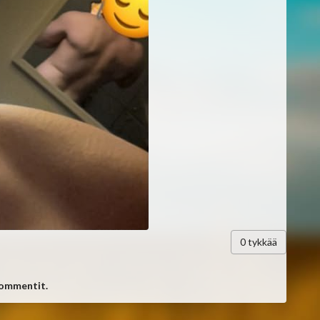
0
tykkää
kommentit.