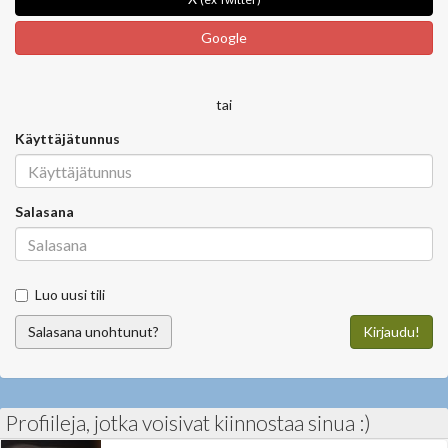
Google
tai
Käyttäjätunnus
Salasana
Luo uusi tili
Salasana unohtunut?
Kirjaudu!
Profiileja, jotka voisivat kiinnostaa sinua :)