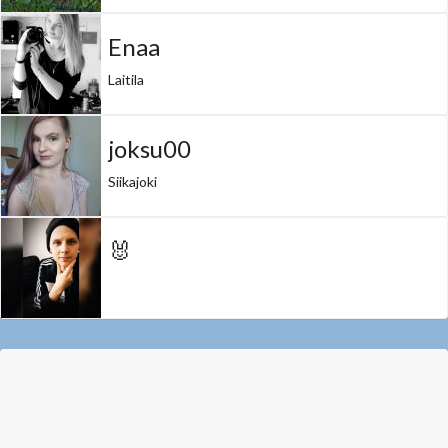
Enaa
Laitila
joksu00
Siikajoki
🐰