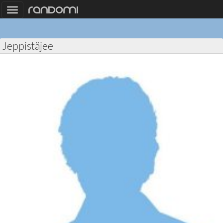
Toggle
navigation
Jeppistäjee