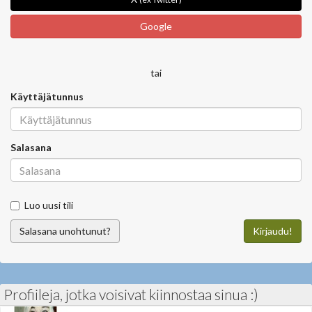
Google
tai
Käyttäjätunnus
Salasana
Luo uusi tili
Salasana unohtunut?
Kirjaudu!
Profiileja, jotka voisivat kiinnostaa sinua :)