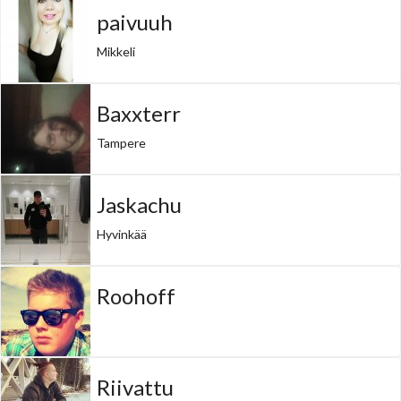
paivuuh
Mikkeli
Baxxterr
Tampere
Jaskachu
Hyvinkää
Roohoff
Riivattu