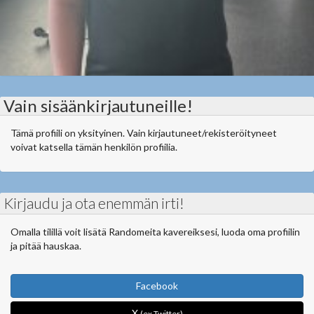
Vain sisäänkirjautuneille!
Tämä profiili on yksityinen. Vain kirjautuneet/rekisteröityneet
voivat katsella tämän henkilön profiilia.
Kirjaudu ja ota enemmän irti!
Omalla tilillä voit lisätä Randomeita kavereiksesi, luoda oma profiilin
ja pitää hauskaa.
Facebook
X
(ex Twitter)