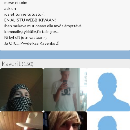
mese ei toim
ask on
jos et tunne tutustu (:
EN ALISTU WEBBIKIVAAN!
ihan mukava mut osaan olla myös ärsyttävä
kommaile,tykkäile,flirtaile jne...
Ni kyl siit jotn vastaan (;
Ja OfC... Pyydelkää Kaveriks :))
Kaverit
(150)