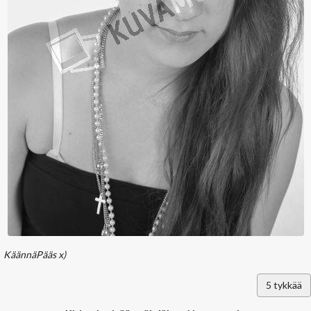
KäännäPääs x)
5
tykkää