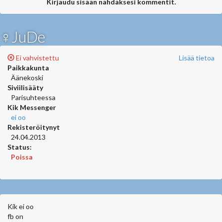
Kirjaudu sisään nähdäksesi kommentit.
♀JuDe
Ei vahvistettu
Lisää tietoa
Paikkakunta
Äänekoski
Siviilisääty
Parisuhteessa
Kik Messenger
ei oo
Rekisteröitynyt
24.04.2013
Status:
Poissa
Kik ei oo
fb on