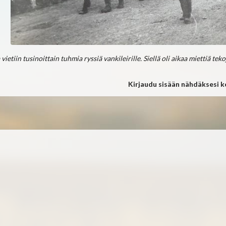
vietiin tusinoittain tuhmia ryssiä vankileirille. Siellä oli aikaa miettiä teko
Kirjaudu sisään nähdäksesi 