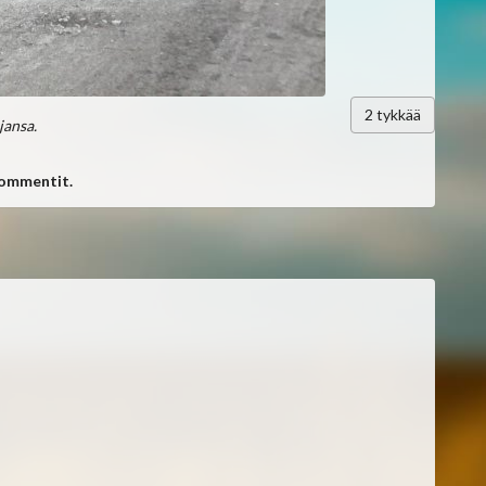
2
tykkää
jansa.
kommentit.