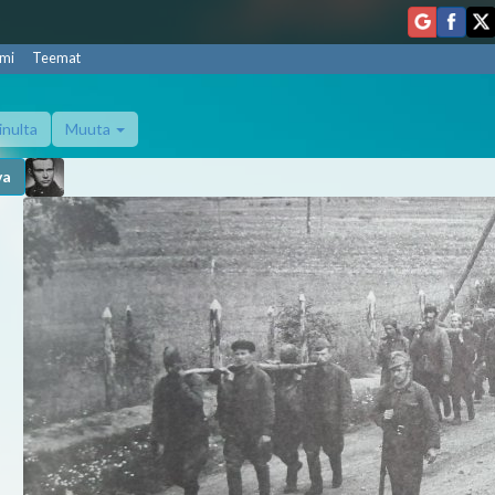
mi
Teemat
inulta
Muuta
va