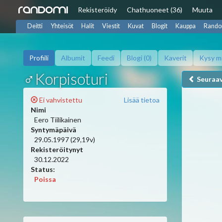
Rekisteröidy
Chat
huoneet (36)
Muuta
Deitti
Yhteisöt
Halit
Viestit
Kuvat
Blogit
Kauppa
Rando
Profiili
Albumit
Feedi
Blogi (0)
Kaverit
Kysy m
♂Korpisoturi
Seuraa
Ei vahvistettu
Lisää tietoa
Nimi
Eero Tiilikainen
Syntymäpäivä
29.05.1997 (29,19v)
Rekisteröitynyt
30.12.2022
Status:
Poissa