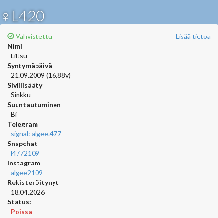
♀L420
Vahvistettu
Lisää tietoa
Nimi
Liltsu
Syntymäpäivä
21.09.2009 (16,88v)
Siviilisääty
Sinkku
Suuntautuminen
Bi
Telegram
signal: algee.477
Snapchat
l4772109
Instagram
algee2109
Rekisteröitynyt
18.04.2026
Status:
Poissa