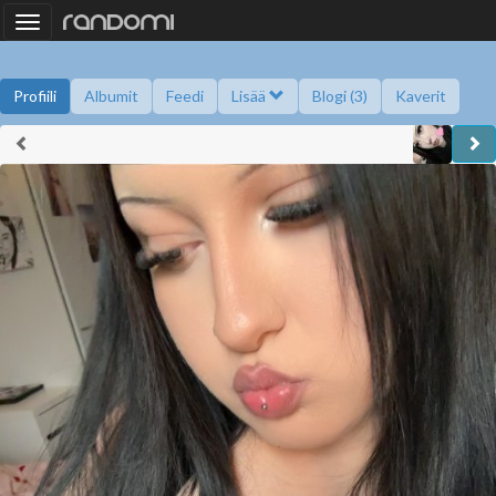
Toggle
navigation
Profiili
Albumit
Feedi
Lisää
Blogi (3)
Kaverit
Kysy minulta
Tietoa
Kaverikirja
Gallupit
Saavutukset