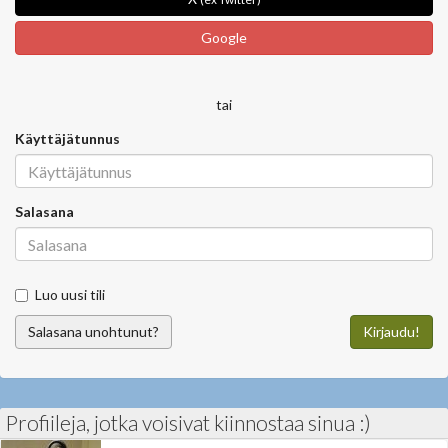
Google
tai
Käyttäjätunnus
Salasana
Luo uusi tili
Salasana unohtunut?
Kirjaudu!
Profiileja, jotka voisivat kiinnostaa sinua :)