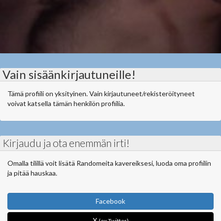
Vain sisäänkirjautuneille!
Tämä profiili on yksityinen. Vain kirjautuneet/rekisteröityneet
voivat katsella tämän henkilön profiilia.
Kirjaudu ja ota enemmän irti!
Omalla tilillä voit lisätä Randomeita kavereiksesi, luoda oma profiilin
ja pitää hauskaa.
Facebook
X
(ex Twitter)