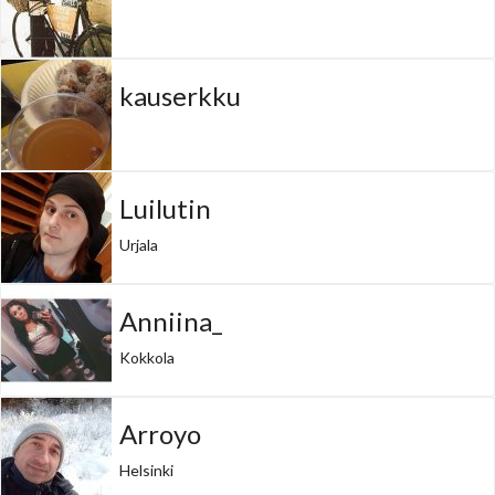
kauserkku
Luilutin
Urjala
Anniina_
Kokkola
Arroyo
Helsinki