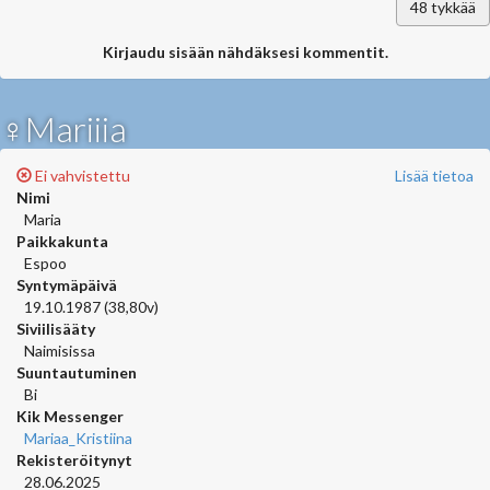
48
tykkää
Kirjaudu sisään nähdäksesi kommentit.
♀Mariiia
Ei vahvistettu
Lisää tietoa
Nimi
Maria
Paikkakunta
Espoo
Syntymäpäivä
19.10.1987 (38,80v)
Siviilisääty
Naimisissa
Suuntautuminen
Bi
Kik Messenger
Mariaa_Kristiina
Rekisteröitynyt
28.06.2025