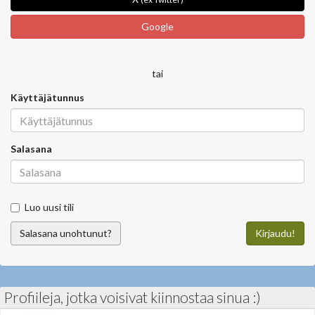
Google
tai
Käyttäjätunnus
Salasana
Luo uusi tili
Salasana unohtunut?
Kirjaudu!
Profiileja, jotka voisivat kiinnostaa sinua :)