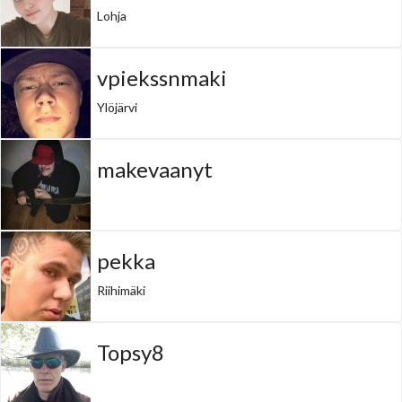
Lohja
vpiekssnmaki
Ylöjärvi
makevaanyt
pekka
Riihimäki
Topsy8